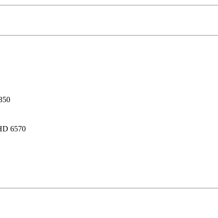
350
HD 6570