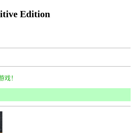
ive Edition
游戏！