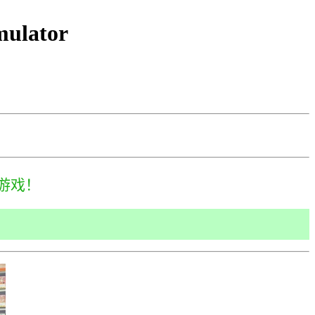
lator
游戏！